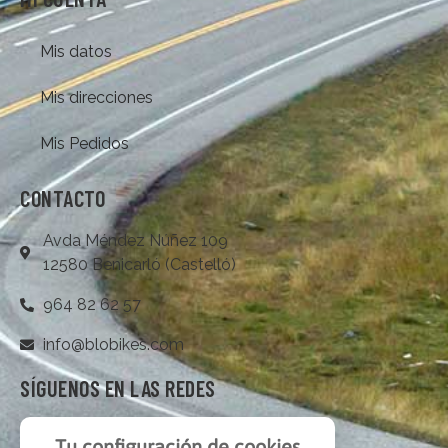
Mis datos
Mis direcciones
Mis Pedidos
CONTACTO
Avda Méndez Núñez 109
12580 Benicarló (Castelló)
964 82 62 57
info@blobikes.com
SÍGUENOS EN LAS REDES
Tu configuración de cookies