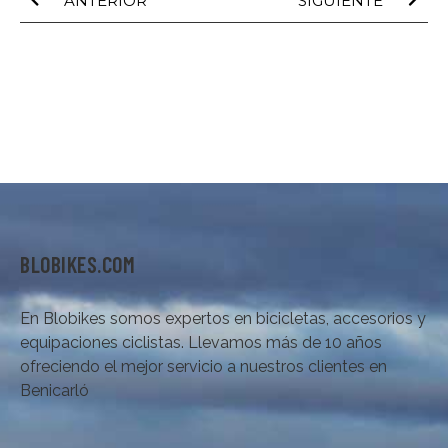
ANTERIOR
SIGUIENTE
BLOBIKES.COM
En Blobikes somos expertos en bicicletas, accesorios y
equipaciones ciclistas. Llevamos más de 10 años
ofreciendo el mejor servicio a nuestros clientes en
Benicarló