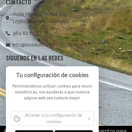
CONTACTO
Avda Méndez Núñez 109
12580 Benicarló (Castelló)
964 82 62 57
info@blobikes.com
SÍGUENOS EN LAS REDES
Tu configuración de cookies
Permitiéndonos utilizar cookies para reunir
estadísticas, nos ayudarás a que nuestra
página web sea todavía mejor.
Acceder a tu configuración de
cookies
© BLOBIKES 2022 | Bicicletas y complementos para